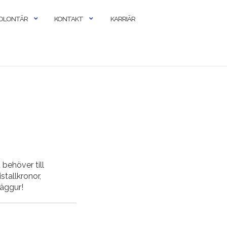
OLONTÄR
KONTAKT
KARRIÄR
 behöver till
tallkronor,
väggur!