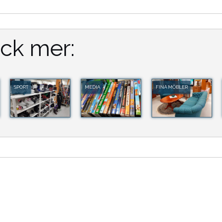
ck mer:
SPORT
MEDIA
FINA MÖBLER