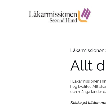
Hoppa
till
innehåll
Läkarmissionen
Allt 
I Läkarmissionens fi
hög kvalitet. Allt sk
och många länder dä
Klicka på bilden ne