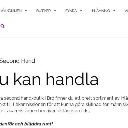
VÄLKOMMEN
BUTIKER
FYNDA
INLÄMNING
V
 Second Hand
du kan handla
na second hand-butik i Bro finner du ett brett sortiment av i
änkt till Läkarmissionen för att kunna göra skillnad för människ
r Läkarmissionen bedriver biståndsprojekt.
danför och bläddra runt!