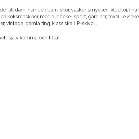
der till dam, herr och barn, skor, väskor, smycken, klockor, fi
 och köksmaskiner, media, böcker, sport, gardiner, textil, leks
ter, vintage, gamla ting, klassiska LP-skivor…
kelt själv komma och titta!